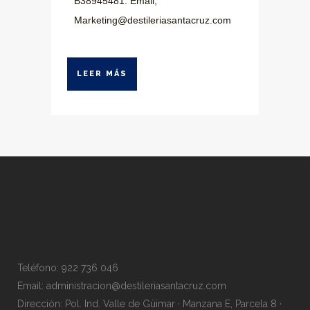
B38945481. Email,
Marketing@destileriasantacruz.com
LEER MÁS
Teléfono: 922 736 046
Email:
administracion@destileriasantacruz.com
Dirección: Pol. Ind. Valle de Güimar · Manzana E, Parcela 8 ·